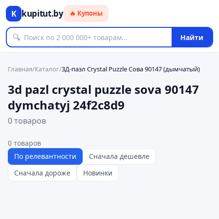
kupitut.by
K
🔥 Купоны
🔍
Найти
Главная
/
Каталог
/
3Д-пазл Crystal Puzzle Сова 90147 (дымчатый)
3d pazl crystal puzzle sova 90147
dymchatyj 24f2c8d9
0 товаров
0
товаров
По релевантности
Сначала дешевле
Сначала дороже
Новинки