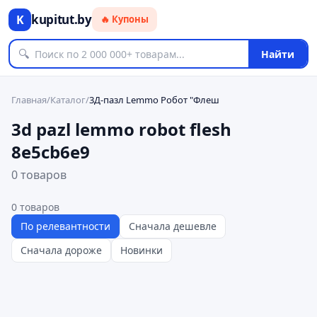
kupitut.by
K
🔥 Купоны
🔍
Найти
Главная
/
Каталог
/
3Д-пазл Lemmo Робот "Флеш
3d pazl lemmo robot flesh
8e5cb6e9
0 товаров
0
товаров
По релевантности
Сначала дешевле
Сначала дороже
Новинки