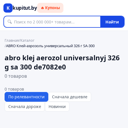
kupitut.by
K
🔥 Купоны
🔍
Найти
Главная
/
Каталог
/
ABRO Клей-аэрозоль универсальный 326 г SA-300
abro klej aerozol universalnyj 326
g sa 300 de7082e0
0 товаров
0
товаров
По релевантности
Сначала дешевле
Сначала дороже
Новинки