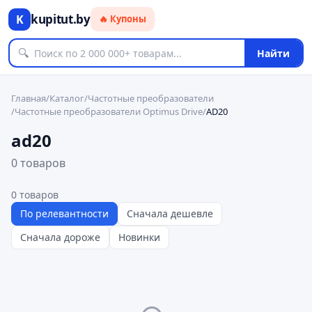
kupitut.by
K
🔥 Купоны
🔍
Найти
Главная
/
Каталог
/
Частотные преобразователи
/
Частотные преобразователи Optimus Drive
/
AD20
ad20
0 товаров
0
товаров
По релевантности
Сначала дешевле
Сначала дороже
Новинки