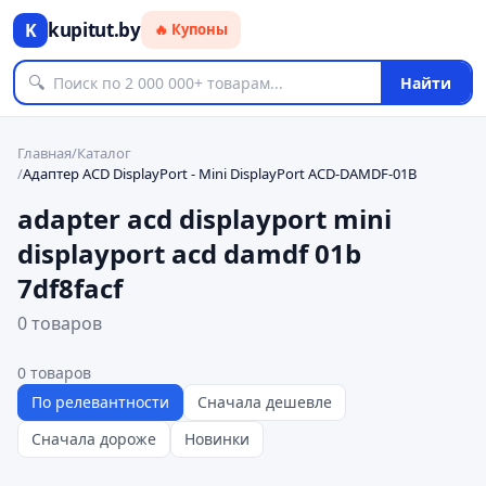
kupitut.by
K
🔥 Купоны
🔍
Найти
Главная
/
Каталог
/
Адаптер ACD DisplayPort - Mini DisplayPort ACD-DAMDF-01B
adapter acd displayport mini
displayport acd damdf 01b
7df8facf
0 товаров
0
товаров
По релевантности
Сначала дешевле
Сначала дороже
Новинки