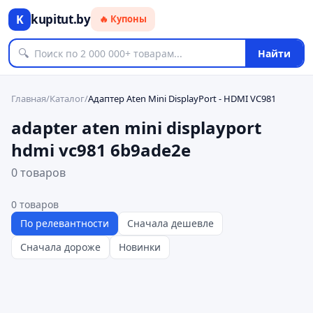
kupitut.by
K
🔥 Купоны
🔍
Найти
Главная
/
Каталог
/
Адаптер Aten Mini DisplayPort - HDMI VC981
adapter aten mini displayport
hdmi vc981 6b9ade2e
0 товаров
0
товаров
По релевантности
Сначала дешевле
Сначала дороже
Новинки