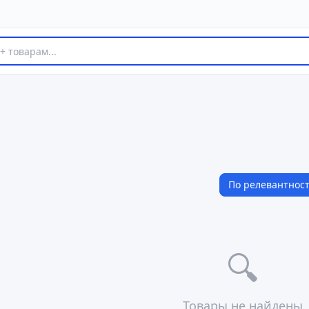
По релевантнос
🔍
Товары не найдены