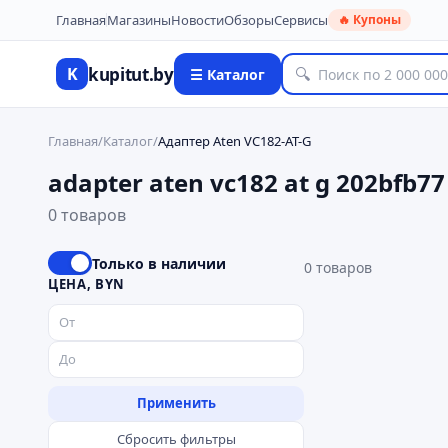
Главная
Магазины
Новости
Обзоры
Сервисы
🔥 Купоны
kupitut.by
K
🔍
☰ Каталог
Главная
/
Каталог
/
Адаптер Aten VC182-AT-G
adapter aten vc182 at g 202bfb77
0 товаров
Только в наличии
0
товаров
ЦЕНА, BYN
Применить
Сбросить фильтры