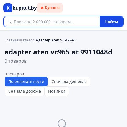
kupitut.by
K
🔥 Купоны
🔍
Найти
Главная
/
Каталог
/
Адаптер Aten VC965-AT
adapter aten vc965 at 9911048d
0 товаров
0
товаров
По релевантности
Сначала дешевле
Сначала дороже
Новинки
🔍