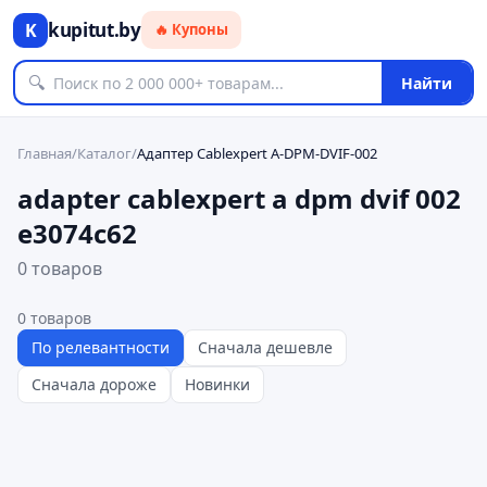
kupitut.by
K
🔥 Купоны
🔍
Найти
Главная
/
Каталог
/
Адаптер Cablexpert A-DPM-DVIF-002
adapter cablexpert a dpm dvif 002
e3074c62
0 товаров
0
товаров
По релевантности
Сначала дешевле
Сначала дороже
Новинки