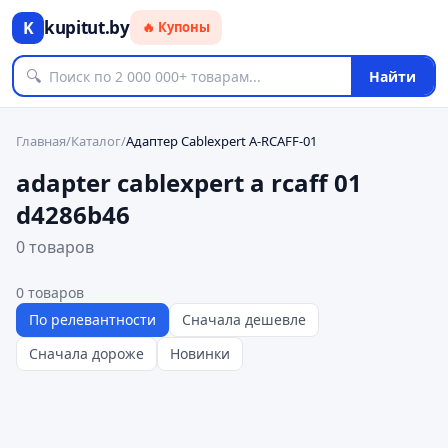
kupitut.by
K
🔥 Купоны
🔍
Найти
Главная
/
Каталог
/
Адаптер Cablexpert A-RCAFF-01
adapter cablexpert a rcaff 01
d4286b46
0 товаров
0
товаров
По релевантности
Сначала дешевле
Сначала дороже
Новинки