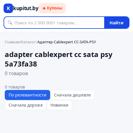
kupitut.by
K
🔥 Купоны
🔍
Найти
Главная
/
Каталог
/
Адаптер Cablexpert CC-SATA-PSY
adapter cablexpert cc sata psy
5a73fa38
0 товаров
0
товаров
По релевантности
Сначала дешевле
Сначала дороже
Новинки