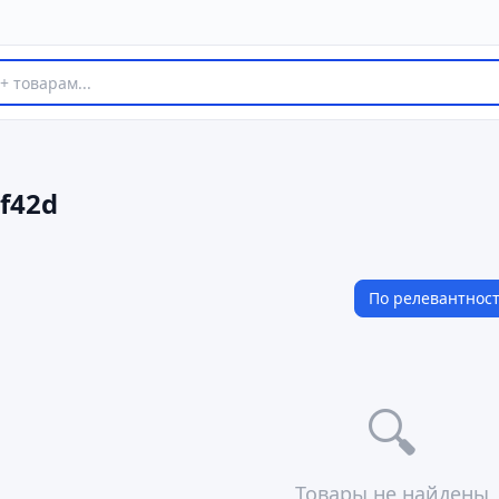
df42d
По релевантнос
🔍
Товары не найдены