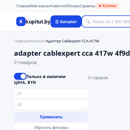
Главная
Магазины
Новости
Обзоры
Сервисы
🔥 Купоны
kupitut.by
K
🔍
☰ Каталог
Главная
/
Каталог
/
Адаптер Cablexpert CCA-417W
adapter cablexpert cca 417w 4f9
0 товаров
Только в наличии
0
товаров
ЦЕНА, BYN
Применить
Сбросить фильтры