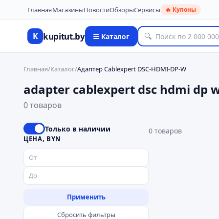
Главная
Магазины
Новости
Обзоры
Сервисы
🔥 Купоны
kupitut.by
K
🔍
☰ Каталог
Главная
/
Каталог
/
Адаптер Cablexpert DSC-HDMI-DP-W
adapter cablexpert dsc hdmi dp 
0 товаров
Только в наличии
0
товаров
ЦЕНА, BYN
Применить
Сбросить фильтры