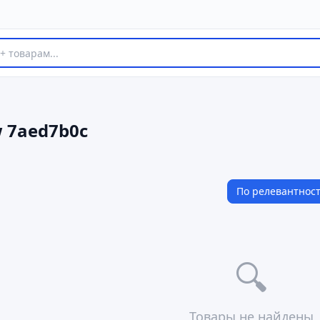
w 7aed7b0c
По релевантнос
🔍
Товары не найдены