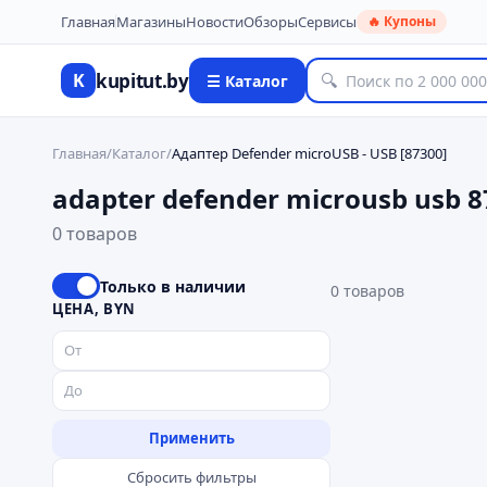
Главная
Магазины
Новости
Обзоры
Сервисы
🔥 Купоны
kupitut.by
K
🔍
☰ Каталог
Главная
/
Каталог
/
Адаптер Defender microUSB - USB [87300]
adapter defender microusb usb 8
0 товаров
Только в наличии
0
товаров
ЦЕНА, BYN
Применить
Сбросить фильтры