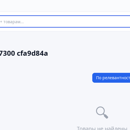
7300 cfa9d84a
По релевантнос
🔍
Товары не найдены