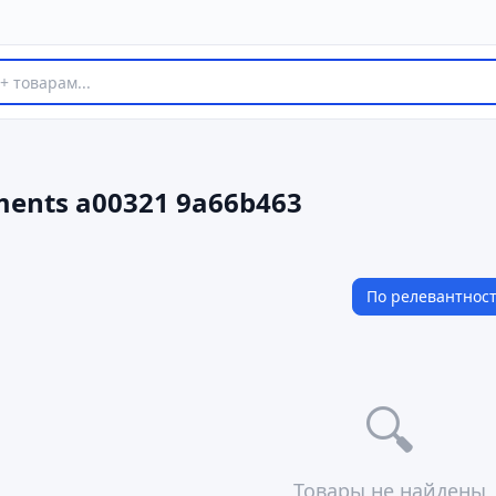
uments a00321 9a66b463
По релевантнос
🔍
Товары не найдены