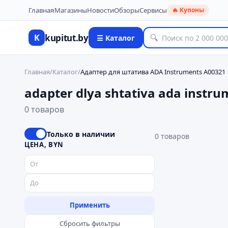
Главная
Магазины
Новости
Обзоры
Сервисы
🔥 Купоны
kupitut.by
K
🔍
☰ Каталог
Главная
/
Каталог
/
Адаптер для штатива ADA Instruments A00321
adapter dlya shtativa ada instr
0 товаров
Только в наличии
0
товаров
ЦЕНА, BYN
Применить
Сбросить фильтры