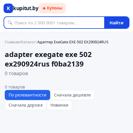
kupitut.by
K
🔥 Купоны
🔍
Найти
Главная
/
Каталог
/
Адаптер ExeGate EXE-502 EX290924RUS
adapter exegate exe 502
ex290924rus f0ba2139
0 товаров
0
товаров
По релевантности
Сначала дешевле
Сначала дороже
Новинки