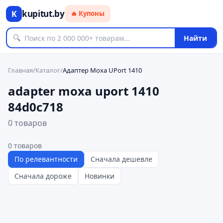
kupitut.by
K
🔥 Купоны
🔍
Найти
Главная
/
Каталог
/
Адаптер Moxa UPort 1410
adapter moxa uport 1410
84d0c718
0 товаров
0
товаров
По релевантности
Сначала дешевле
Сначала дороже
Новинки