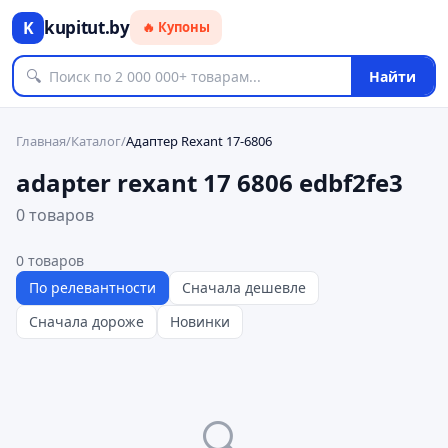
kupitut.by
K
🔥 Купоны
🔍
Найти
Главная
/
Каталог
/
Адаптер Rexant 17-6806
adapter rexant 17 6806 edbf2fe3
0 товаров
0
товаров
По релевантности
Сначала дешевле
Сначала дороже
Новинки
🔍