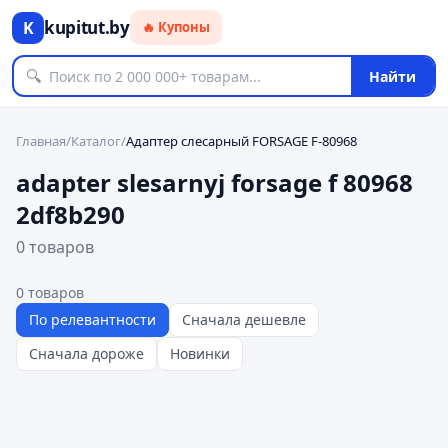
kupitut.by
K
🔥 Купоны
🔍
Найти
Главная
/
Каталог
/
Адаптер слесарный FORSAGE F-80968
adapter slesarnyj forsage f 80968
2df8b290
0 товаров
0
товаров
По релевантности
Сначала дешевле
Сначала дороже
Новинки