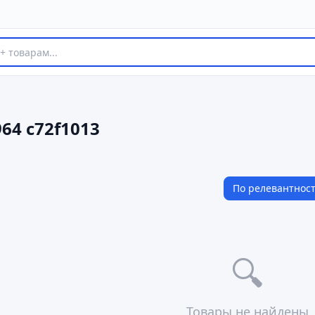
964 c72f1013
По релевантнос
🔍
Товары не найдены