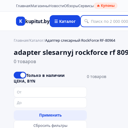
Главная
Магазины
Новости
Обзоры
Сервисы
🔥 Купоны
kupitut.by
K
🔍
☰ Каталог
Главная
/
Каталог
/
Адаптер слесарный RockForce RF-80964
adapter slesarnyj rockforce rf 80
0 товаров
Только в наличии
0
товаров
ЦЕНА, BYN
Применить
Сбросить фильтры