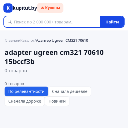
kupitut.by
K
🔥 Купоны
🔍
Найти
Главная
/
Каталог
/
Адаптер Ugreen CM321 70610
adapter ugreen cm321 70610
15bccf3b
0 товаров
0
товаров
По релевантности
Сначала дешевле
Сначала дороже
Новинки