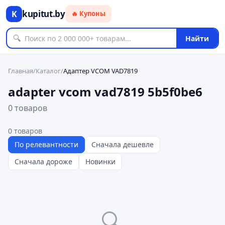
kupitut.by
K
🔥 Купоны
🔍
Найти
Главная
/
Каталог
/
Адаптер VCOM VAD7819
adapter vcom vad7819 5b5f0be6
0 товаров
0
товаров
По релевантности
Сначала дешевле
Сначала дороже
Новинки
🔍