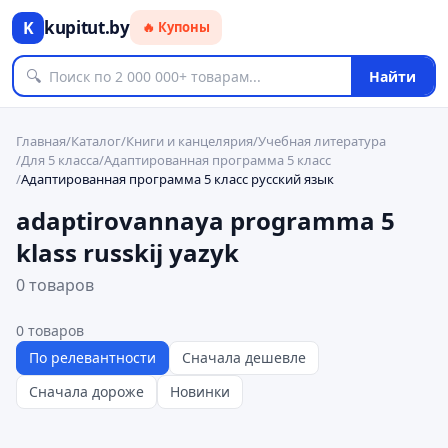
kupitut.by
K
🔥 Купоны
🔍
Найти
Главная
/
Каталог
/
Книги и канцелярия
/
Учебная литература
/
Для 5 класса
/
Адаптированная программа 5 класс
/
Адаптированная программа 5 класс русский язык
adaptirovannaya programma 5
klass russkij yazyk
0 товаров
0
товаров
По релевантности
Сначала дешевле
Сначала дороже
Новинки