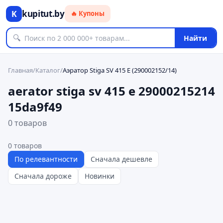
kupitut.by
K
🔥 Купоны
🔍
Найти
Главная
/
Каталог
/
Аэратор Stiga SV 415 E (290002152/14)
aerator stiga sv 415 e 29000215214
15da9f49
0 товаров
0
товаров
По релевантности
Сначала дешевле
Сначала дороже
Новинки