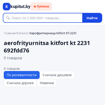
kupitut.by
K
🔥 Купоны
🔍
Найти
Главная
/
Каталог
/
Аэрофритюрница Kitfort KT-2231
aerofrityurnitsa kitfort kt 2231
692fdd76
0 товаров
0
товаров
По релевантности
Сначала дешевле
Сначала дороже
Новинки