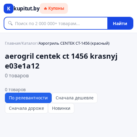
kupitut.by
K
🔥 Купоны
🔍
Найти
Главная
/
Каталог
/
Аэрогриль CENTEK CT-1456 (красный)
aerogril centek ct 1456 krasnyj
e03e1a12
0 товаров
0
товаров
По релевантности
Сначала дешевле
Сначала дороже
Новинки