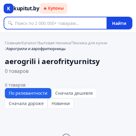
kupitut.by
K
🔥 Купоны
🔍
Найти
Главная
/
Каталог
/
Бытовая техника
/
Техника для кухни
/
Аэрогрили и аэрофритюрницы
aerogrili i aerofrityurnitsy
0 товаров
0
товаров
По релевантности
Сначала дешевле
Сначала дороже
Новинки