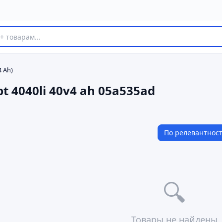
 Ah)
 4040li 40v4 ah 05a535ad
По релевантнос
🔍
Товары не найдены