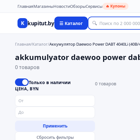
Главная
Магазины
Новости
Обзоры
Сервисы
🔥 Купоны
kupitut.by
K
🔍
☰ Каталог
Главная
/
Каталог
/
Аккумулятор Daewoo Power DABT 4040Li (40В/4
akkumulyator daewoo power dabt
0 товаров
Только в наличии
0
товаров
ЦЕНА, BYN
Применить
Сбросить фильтры