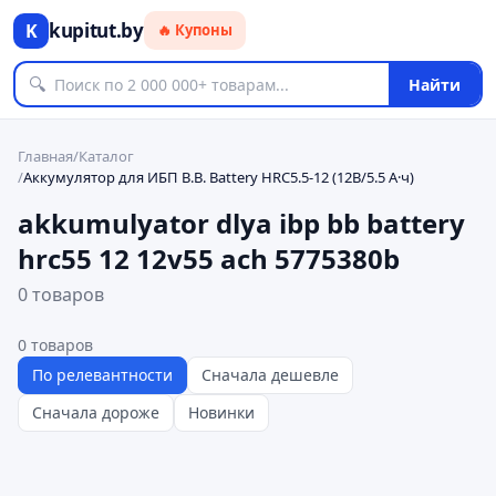
kupitut.by
K
🔥 Купоны
🔍
Найти
Главная
/
Каталог
/
Аккумулятор для ИБП B.B. Battery HRC5.5-12 (12В/5.5 А·ч)
akkumulyator dlya ibp bb battery
hrc55 12 12v55 ach 5775380b
0 товаров
0
товаров
По релевантности
Сначала дешевле
Сначала дороже
Новинки