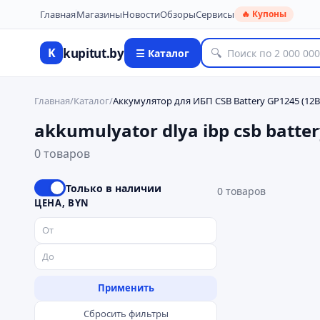
Главная
Магазины
Новости
Обзоры
Сервисы
🔥 Купоны
kupitut.by
K
🔍
☰ Каталог
Главная
/
Каталог
/
Аккумулятор для ИБП CSB Battery GP1245 (12В/
akkumulyator dlya ibp csb batte
0 товаров
Только в наличии
0
товаров
ЦЕНА, BYN
Применить
Сбросить фильтры