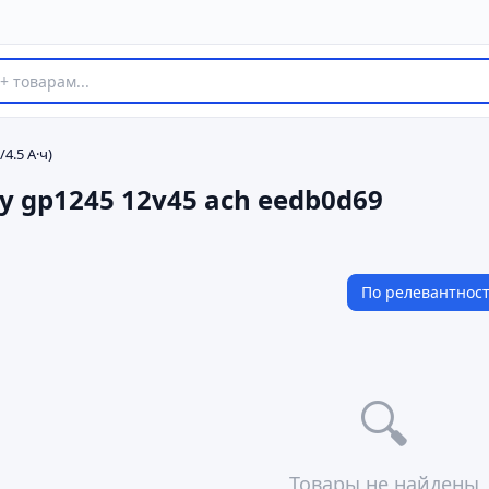
4.5 А·ч)
ry gp1245 12v45 ach eedb0d69
По релевантнос
🔍
Товары не найдены