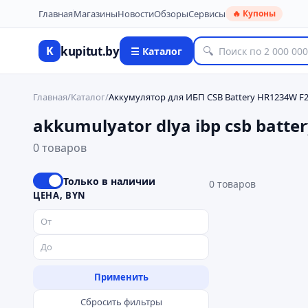
Главная
Магазины
Новости
Обзоры
Сервисы
🔥 Купоны
kupitut.by
K
🔍
☰ Каталог
Главная
/
Каталог
/
Аккумулятор для ИБП CSB Battery HR1234W F2 
akkumulyator dlya ibp csb batte
0 товаров
Только в наличии
0
товаров
ЦЕНА, BYN
Применить
Сбросить фильтры