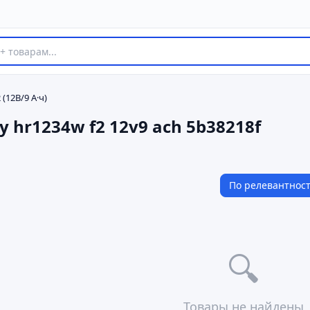
(12В/9 А·ч)
ry hr1234w f2 12v9 ach 5b38218f
По релевантнос
🔍
Товары не найдены