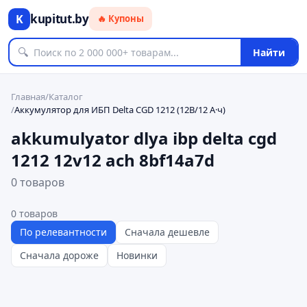
kupitut.by
K
🔥 Купоны
🔍
Найти
Главная
/
Каталог
/
Аккумулятор для ИБП Delta CGD 1212 (12В/12 А·ч)
akkumulyator dlya ibp delta cgd
1212 12v12 ach 8bf14a7d
0 товаров
0
товаров
По релевантности
Сначала дешевле
Сначала дороже
Новинки