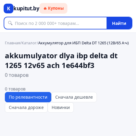
kupitut.by
K
🔥 Купоны
🔍
Найти
Главная
/
Каталог
/
Аккумулятор для ИБП Delta DT 1265 (12В/65 А·ч)
akkumulyator dlya ibp delta dt
1265 12v65 ach 1e644bf3
0 товаров
0
товаров
По релевантности
Сначала дешевле
Сначала дороже
Новинки