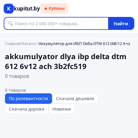
kupitut.by
K
🔥 Купоны
🔍
Найти
Главная
/
Каталог
/
Аккумулятор для ИБП Delta DTM 612 (6В/12 А·ч)
akkumulyator dlya ibp delta dtm
612 6v12 ach 3b2fc519
0 товаров
0
товаров
По релевантности
Сначала дешевле
Сначала дороже
Новинки