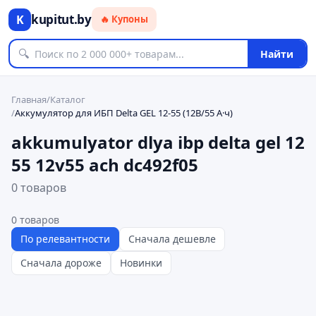
kupitut.by
K
🔥 Купоны
🔍
Найти
Главная
/
Каталог
/
Аккумулятор для ИБП Delta GEL 12-55 (12В/55 А·ч)
akkumulyator dlya ibp delta gel 12
55 12v55 ach dc492f05
0 товаров
0
товаров
По релевантности
Сначала дешевле
Сначала дороже
Новинки