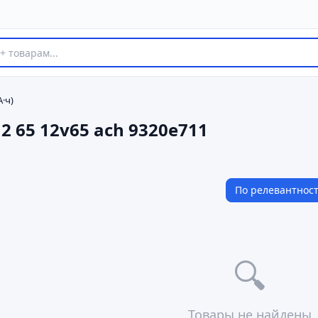
·ч)
12 65 12v65 ach 9320e711
По релевантнос
🔍
Товары не найдены