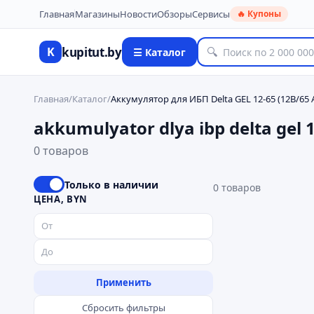
Главная
Магазины
Новости
Обзоры
Сервисы
🔥 Купоны
kupitut.by
K
🔍
☰ Каталог
Главная
/
Каталог
/
Аккумулятор для ИБП Delta GEL 12-65 (12В/65 А
akkumulyator dlya ibp delta gel 
0 товаров
Только в наличии
0
товаров
ЦЕНА, BYN
Применить
Сбросить фильтры