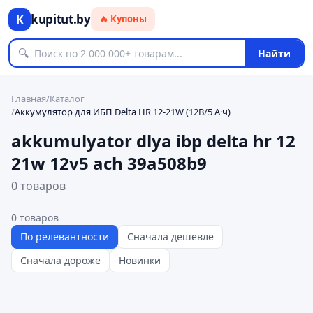
kupitut.by
K
🔥 Купоны
🔍
Найти
Главная
/
Каталог
/
Аккумулятор для ИБП Delta HR 12-21W (12В/5 А·ч)
akkumulyator dlya ibp delta hr 12
21w 12v5 ach 39a508b9
0 товаров
0
товаров
По релевантности
Сначала дешевле
Сначала дороже
Новинки