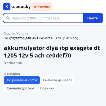
kupitut.by
K
🔥 Купоны
🔍
Найти
Главная
/
Каталог
/
Аккумулятор для ИБП ExeGate DT 1205 (12В, 5 А·ч)
akkumulyator dlya ibp exegate dt
1205 12v 5 ach ce0def70
0 товаров
0
товаров
По релевантности
Сначала дешевле
Сначала дороже
Новинки