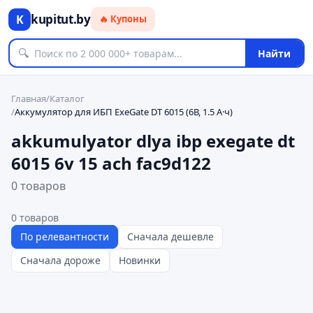
kupitut.by
K
🔥 Купоны
🔍
Найти
Главная
/
Каталог
/
Аккумулятор для ИБП ExeGate DT 6015 (6В, 1.5 А·ч)
akkumulyator dlya ibp exegate dt
6015 6v 15 ach fac9d122
0 товаров
0
товаров
По релевантности
Сначала дешевле
Сначала дороже
Новинки