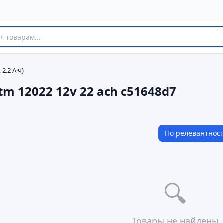
2.2 А·ч)
tm 12022 12v 22 ach c51648d7
По релевантнос
🔍
Товары не найдены