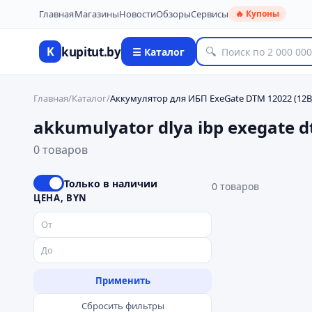
Главная
Магазины
Новости
Обзоры
Сервисы
🔥 Купоны
kupitut.by
K
🔍
☰ Каталог
Главная
/
Каталог
/
Аккумулятор для ИБП ExeGate DTM 12022 (12В, 
akkumulyator dlya ibp exegate d
0 товаров
Только в наличии
0
товаров
ЦЕНА, BYN
Применить
Сбросить фильтры