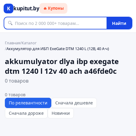
kupitut.by
K
🔥 Купоны
🔍
Найти
Главная
/
Каталог
/
Аккумулятор для ИБП ExeGate DTM 1240 L (12В, 40 А·ч)
akkumulyator dlya ibp exegate
dtm 1240 l 12v 40 ach a46fde0c
0 товаров
0
товаров
По релевантности
Сначала дешевле
Сначала дороже
Новинки