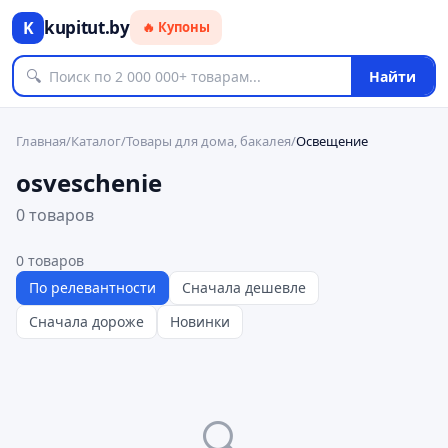
kupitut.by
K
🔥 Купоны
🔍
Найти
Главная
/
Каталог
/
Товары для дома, бакалея
/
Освещение
osveschenie
0 товаров
0
товаров
По релевантности
Сначала дешевле
Сначала дороже
Новинки
🔍