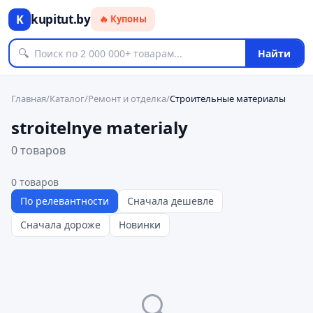
kupitut.by
K
🔥 Купоны
🔍
Найти
Главная
/
Каталог
/
Ремонт и отделка
/
Строительные материалы
stroitelnye materialy
0 товаров
0
товаров
По релевантности
Сначала дешевле
Сначала дороже
Новинки
🔍