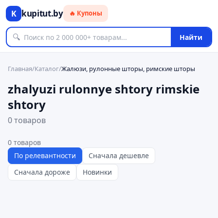
kupitut.by
K
🔥 Купоны
🔍
Найти
Главная
/
Каталог
/
Жалюзи, рулонные шторы, римские шторы
zhalyuzi rulonnye shtory rimskie
shtory
0 товаров
0
товаров
По релевантности
Сначала дешевле
Сначала дороже
Новинки