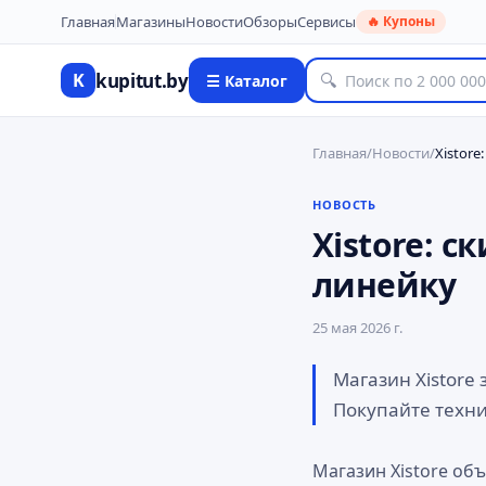
Главная
Магазины
Новости
Обзоры
Сервисы
🔥 Купоны
kupitut.by
K
🔍
☰ Каталог
Главная
/
Новости
/
НОВОСТЬ
Xistore: 
линейку
25 мая 2026 г.
Магазин Xistore
Покупайте техни
Магазин Xistore об