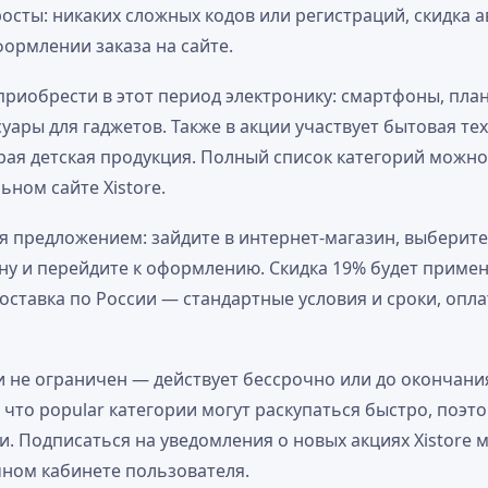
росты: никаких сложных кодов или регистраций, скидка 
ормлении заказа на сайте.
риобрести в этот период электронику: смартфоны, пла
уары для гаджетов. Также в акции участвует бытовая те
рая детская продукция. Полный список категорий можно
ьном сайте Xistore.
я предложением: зайдите в интернет-магазин, выберит
ину и перейдите к оформлению. Скидка 19% будет приме
Доставка по России — стандартные условия и сроки, оп
и не ограничен — действует бессрочно или до окончани
 что popular категории могут раскупаться быстро, поэт
и. Подписаться на уведомления о новых акциях Xistore 
чном кабинете пользователя.