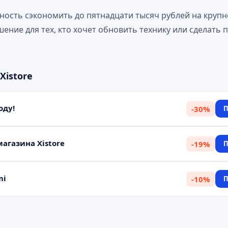
ность сэкономить до пятнадцати тысяч рублей на крупно
ение для тех, кто хочет обновить технику или сделать 
Xistore
оду!
-
30
%
П
агазина Xistore
-
19
%
П
mi
-
10
%
П