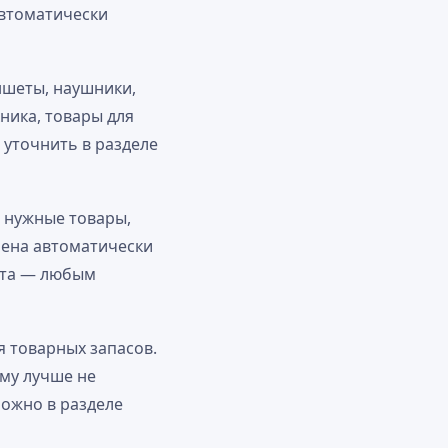
автоматически
ншеты, наушники,
хника, товары для
 уточнить в разделе
е нужные товары,
нена автоматически
лата — любым
я товарных запасов.
ому лучше не
можно в разделе