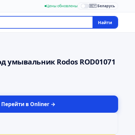
Цены обновлены
🇧🇾 Беларусь
Найти
под умывальник Rodos ROD01071
Перейти в
Onliner
→