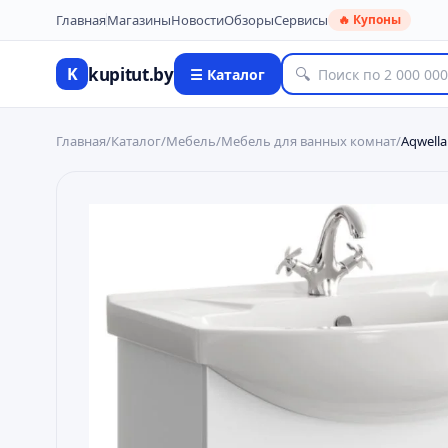
Главная
Магазины
Новости
Обзоры
Сервисы
🔥 Купоны
kupitut.by
K
🔍
☰ Каталог
Главная
/
Каталог
/
Мебель
/
Мебель для ванных комнат
/