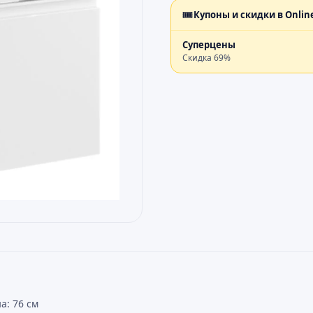
🎟️
Купоны и скидки в
Onlin
Суперцены
Скидка
69
%
а: 76 см