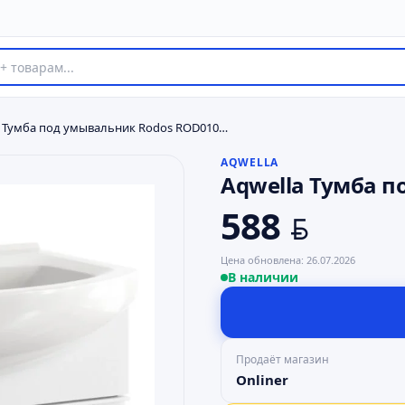
Aqwella Тумба под умывальник Rodos ROD01071
AQWELLA
Aqwella Тумба 
588
BYN
Цена обновлена:
26.07.2026
В наличии
Продаёт магазин
Onliner