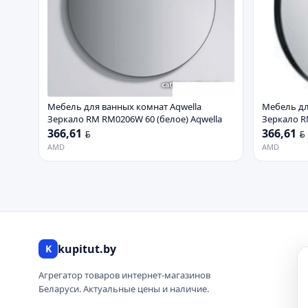
Мебель для ванных комнат Aqwella
Мебель дл
Зеркало RM RM0206W 60 (белое) Aqwella
Зеркало R
Aqwella
366,61
366,61
BYN
BYN
AMD
AMD
kupitut.by
K
Агрегатор товаров интернет-магазинов
Беларуси. Актуальные цены и наличие.