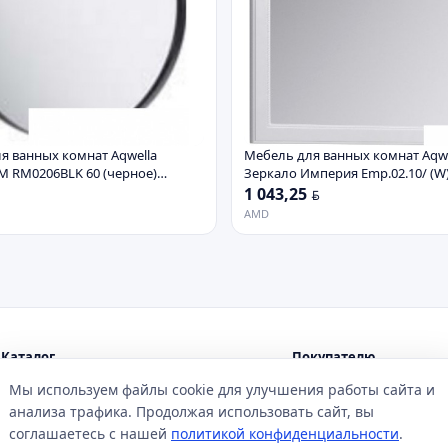
я ванных комнат Aqwella
Мебель для ванных комнат Aqwe
M RM0206BLK 60 (черное)
Зеркало Империя Emp.02.10/ (W)
1 043,25
BYN
AMD
Каталог
Покупателю
Все категории
Обзоры товаров
Мы используем файлы cookie для улучшения работы сайта и
Магазины
Новости акций
анализа трафика. Продолжая использовать сайт, вы
Сервисы
Помощь
соглашаетесь с нашей
политикой конфиденциальности
.
Купоны и скидки