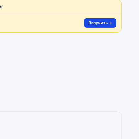
er
Получить →