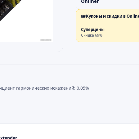
Onliner
🎟️
Купоны и скидки в
Onlin
Суперцены
Скидка
69
%
эффициент гармонических искажений: 0.05%
xtender