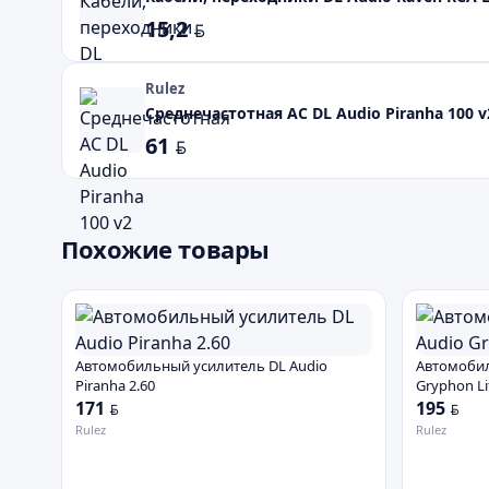
15,2
BYN
Rulez
Среднечастотная АС DL Audio Piranha 100 v
61
BYN
Похожие товары
Автомобильный усилитель DL Audio
Автомобил
Piranha 2.60
Gryphon Li
171
195
BYN
BYN
Rulez
Rulez