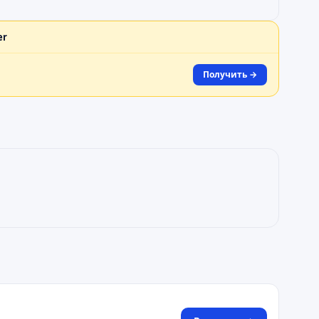
er
Получить →