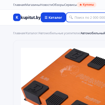
Главная
Магазины
Новости
Обзоры
Сервисы
🔥 Купоны
kupitut.by
K
🔍
☰ Каталог
Главная
/
Каталог
/
Автомобильные усилители
/