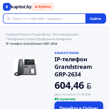
kupitut.by
K
🔥 Купоны
🔍
Найти
Главная
/
Каталог
/
Смартфоны, ТВ и электроника
/
Телефония и связь
/
Проводные телефоны
/
IP-телефон Grandstream GRP-2634
GRANDSTREAM
IP-телефон
Grandstream
GRP-2634
604,46
BYN
Цена обновлена:
01.08.2026
В наличии
Перейти в
Onliner