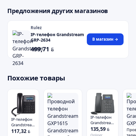
Предложения других магазинов
Rulez
IP-телефон Grandstream
В магазин →
GRP-2634
499,71
BYN
Похожие товары
IP-телефон
IP-телефон
Grandstream
Grandstream
GRP2601P
135,59
BYN
Про
GXP1610
117,32
BYN
теле
Onliner