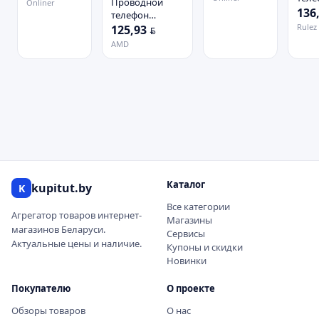
Проводной
Onliner
Gran
136
телефон
GXP1
Grandstream
Rulez
125,93
BYN
GXP1615
AMD
Grandstream
Каталог
kupitut.by
K
Все категории
Агрегатор товаров интернет-
Магазины
магазинов Беларуси.
Сервисы
Актуальные цены и наличие.
Купоны и скидки
Новинки
Покупателю
О проекте
Обзоры товаров
О нас