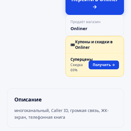
→
Продаёт магазин
Onliner
Купоны и скидки в
🎟️
Onliner
Суперцены
Скидка
Получить →
69
%
Описание
многоканальный, Caller ID, громкая связь, ЖК-
экран, телефонная книга