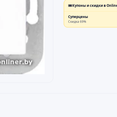
🎟️
Купоны и скидки в
Onlin
Суперцены
Скидка
69
%