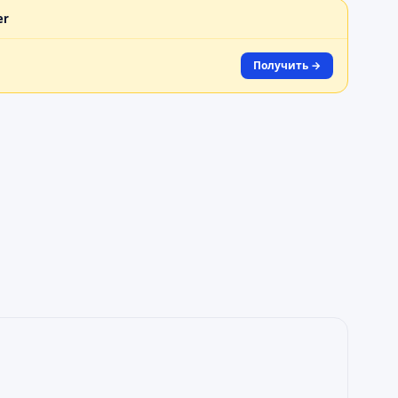
er
Получить →