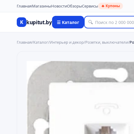
Главная
Магазины
Новости
Обзоры
Сервисы
🔥 Купоны
kupitut.by
K
🔍
☰ Каталог
Главная
/
Каталог
/
Интерьер и декор
/
Розетки, выключатели
/
Ро