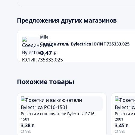
Предложения других магазинов
Mile
Соединитель Bylectrica ЮЛИГ.735333.025
0,47
BYN
Похожие товары
Розетки и выключатели Bylectrica РС16-
Розетки и 
1501
2001
3,38
3,45
BYN
BYN
21 Vek
21 Vek