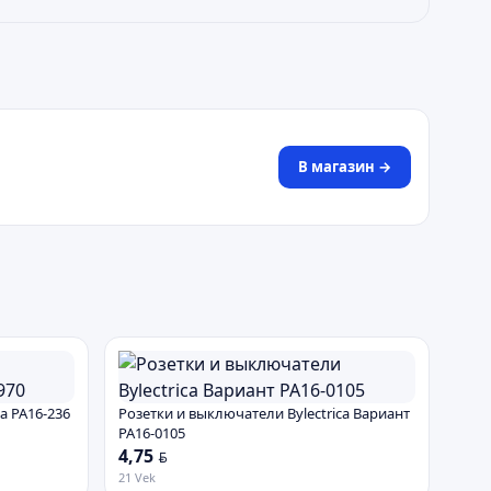
В магазин →
a РА16-236
Розетки и выключатели Bylectrica Вариант
РА16-0105
4,75
BYN
21 Vek