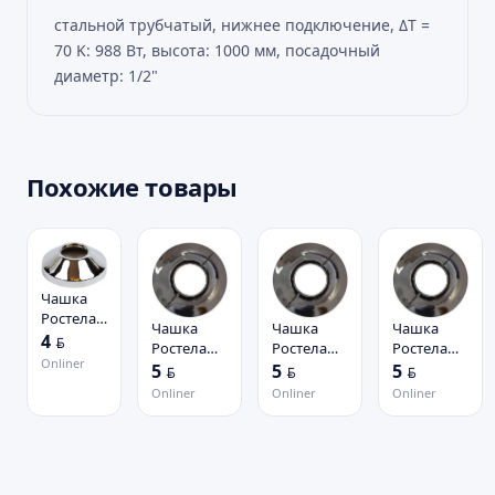
стальной трубчатый, нижнее подключение, ΔТ =
70 K: 988 Вт, высота: 1000 мм, посадочный
диаметр: 1/2"
Похожие товары
Чашка
Ростела
Чашка
Чашка
Чашка
3/4" 20
4
BYN
Ростела
Ростела
Ростела
мм
Onliner
Разъемная
Разъемная
Разъемная
5
5
5
BYN
BYN
BYN
502SCH05
1/2" 902-
1" 902-
3/4" 902-
Onliner
Onliner
Onliner
(хром)
2ST04
2ST10
2ST05
(хром)
(хром)
(хром)