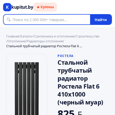
kupitut.by
K
🔥 Купоны
🔍
Найти
Главная
/
Каталог
/
Сантехника и отопление
/
Строительство
/
Отопление
/
Радиаторы отопления
/
Стальной трубчатый радиатор Ростела Flat 6 410х1000 (черный муар)
РОСТЕЛА
Стальной
трубчатый
радиатор
Ростела Flat 6
410х1000
(черный муар)
825
BYN