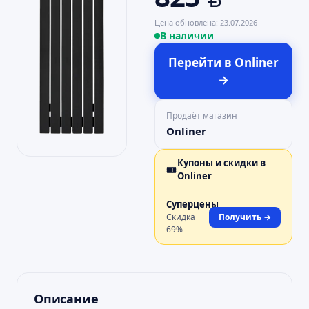
Цена обновлена:
23.07.2026
В наличии
Перейти в
Onliner
→
Продаёт магазин
Onliner
Купоны и скидки в
🎟️
Onliner
Суперцены
Скидка
Получить →
69
%
Описание